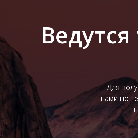
Ведутся
Для пол
нами по т
н