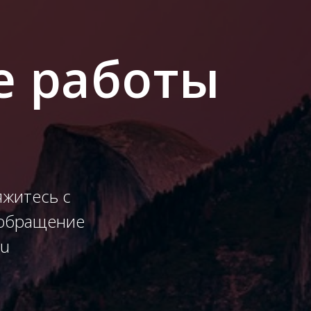
е работы
житесь с
 обращение
ru